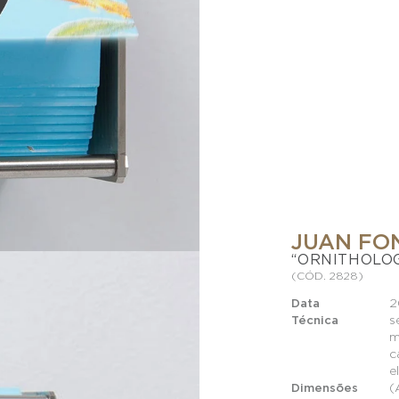
JUAN FO
“ORNITHOLO
(CÓD. 2828)
2
Data
s
Técnica
m
c
e
(
Dimensões