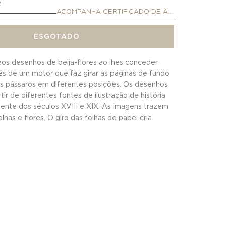
2
ACOMPANHA CERTIFICADO DE AUTENTICIDADE
ESGOTADO
 aos desenhos de beija-flores ao lhes conceder
s de um motor que faz girar as páginas de fundo
os pássaros em diferentes posições. Os desenhos
tir de diferentes fontes de ilustração de história
lmente dos séculos XVIII e XIX. As imagens trazem
lhas e flores. O giro das folhas de papel cria
e alude ao bater das asas, levando-nos a um
da maior com seu voo.
ver o vídeo da obra.