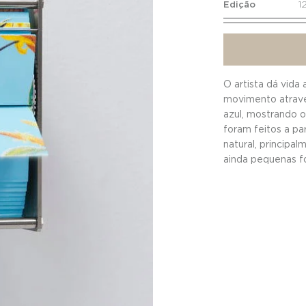
1
Edição
O
r
O artista dá vida
n
movimento atravé
azul, mostrando 
foram feitos a par
i
natural, principa
ainda pequenas fo
t
também um som qu
envolvimento ain
h
Clique aqui para 
o
l