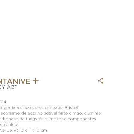
NTANIVE
GY AB”
014
erigrafia a cinco cores em papel Bristol,
ecanismo de aço inoxidável feito à mão, alumínio,
arboneto de tungstênio, motor e componentes
letrônicos
A x L x P) 13 x 11 x 10 cm